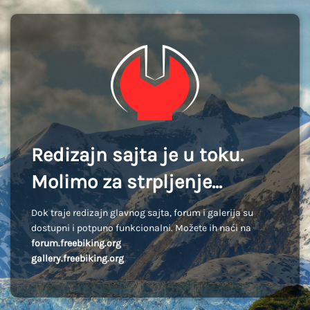
Redizajn sajta je u toku.
Molimo za strpljenje...
Dok traje redizajn glavnog sajta, forum i galerija su
dostupni i potpuno funkcionalni. Možete ih naći na
forum.freebiking.org
gallery.freebiking.org